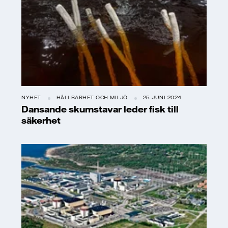
NYHET
HÅLLBARHET OCH MILJÖ
25 JUNI 2024
Dansande skumstavar leder fisk till
säkerhet