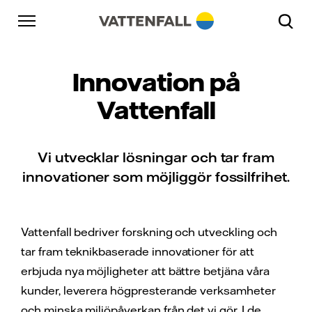
Skip to content
Gå till huvudnavigeringen
Gå till sidfoten
Gå till huvudnavigeringen
Innovation på
Vattenfall
Vi utvecklar lösningar och tar fram
innovationer som möjliggör fossilfrihet.
Vattenfall bedriver forskning och utveckling och
tar fram teknikbaserade innovationer för att
erbjuda nya möjligheter att bättre betjäna våra
kunder, leverera högpresterande verksamheter
och minska miljöpåverkan från det vi gör. I de