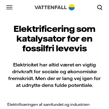
Skift til indhold
Gå til hovednavigation
Gå til sidefod
Gå til hovednavigation
Elektrificering som
katalysator for en
fossilfri levevis
Elektricitet har altid været en vigtig
drivkraft for sociale og økonomiske
fremskridt. Men der er lang vej igen for
at udnytte dens fulde potentiale.
Elektrificeringen af samfundet og industrien