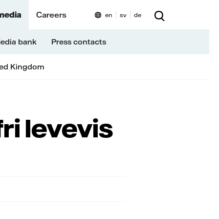
media
Careers
en
sv
de
edia bank
Press contacts
ted Kingdom
fri levevis