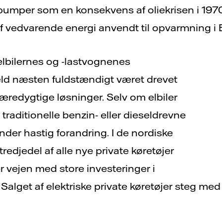
umper som en konsekvens af oliekrisen i 1970'
f vedvarende energi anvendt til opvarmning i 
elbilernes og -lastvognenes
ld næsten fuldstændigt været drevet
bæredygtige løsninger. Selv om elbiler
traditionelle benzin- eller dieseldrevne
nder hastig forandring. I de nordiske
redjedel af alle nye private køretøjer
er vejen med store investeringer i
Salget af elektriske private køretøjer steg med