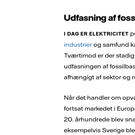
Udfasning af fos
pe
I DAG ER ELEKTRICITET
industrier
og samfund kan
Tværtimod er der stadigv
udfasningen af fossilbas
afhængigt af sektor og r
Når det handler om opvar
fortsat markedet i Europa.
20. århundrede blev sna
eksempelvis Sverige blev