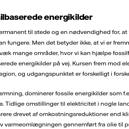
silbaserede energikilder
rmanent til stede og en nødvendighed for, at
 fungere. Men det betyder ikke, at vi er frem
æk mange områder, hvor vi kan hjælpe fossilfri
erede energikilder på vej. Kursen frem mod elek
egion, og udgangspunktet er forskelligt i forsk
mning, dominerer fossile energikilder som f.ek
 Tidlige omstillinger til elektricitet i nogle la
rere drevet af omkostningsreduktioner end kl
 varmeomlægningen gennemført fra olie til pri