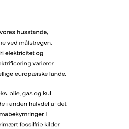
 vores husstande,
me ved målstregen.
 elektricitet og
trificering varierer
ellige europæiske lande.
s. olie, gas og kul
nde i anden halvdel af det
imabekymringer. I
mært fossilfrie kilder