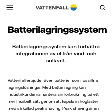
Skip to content
Gå till huvudnavigeringen
Gå till sidfoten
Gå till huvudnavigeringen
Batterilagringssystem
Batterilagringssystem kan förbättra
integrationen av el från vind- och
solkraft.
Vattenfall erbjuder även batterier som fossilfria
lagringslösningar. Med batterilagring kan
industrikunderna hantera sin förbrukning på ett
mer flexibelt sätt genom att kapsla in höglaster
med så kallad peak shaving. Peak shaving är en