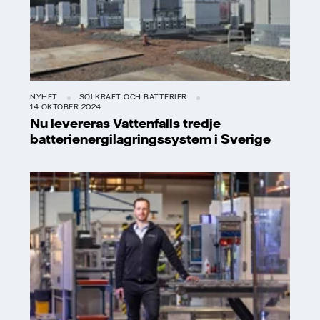
NYHET
SOLKRAFT OCH BATTERIER
14 OKTOBER 2024
Nu levereras Vattenfalls tredje
batterienergilagringssystem i Sverige