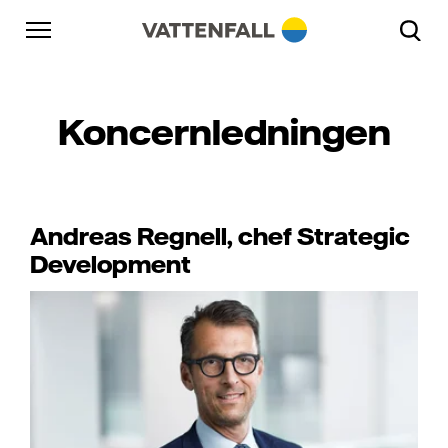
Skip to content
Gå till huvudnavigeringen
Gå till sidfoten
Gå till huvudnavigeringen
Koncernledningen
Andreas Regnell, chef Strategic
Development