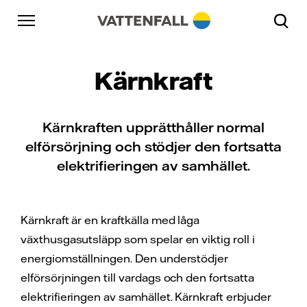
Skip to content
Gå till huvudnavigeringen
Gå till sidfoten
Gå till huvudnavigeringen
Kärnkraft
Kärnkraften upprätthåller normal
elförsörjning och stödjer den fortsatta
elektrifieringen av samhället.
Kärnkraft är en kraftkälla med låga
växthusgasutsläpp som spelar en viktig roll i
energiomställningen. Den understödjer
elförsörjningen till vardags och den fortsatta
elektrifieringen av samhället. Kärnkraft erbjuder