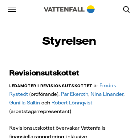
Skip to content
Gå till huvudnavigeringen
Gå till sidfoten
Gå till huvudnavigeringen
Styrelsen
Revisionsutskottet
är
Fredrik
LEDAMÖTER I REVISIONSUTSKOTTET
Rystedt
(ordförande),
Pär Ekeroth
,
Nina Linander
,
Gunilla Saltin
och
Robert Lönnqvist
(arbetstagarrepresentant)
Revisionsutskottet övervakar Vattenfalls
finansiella rapportering, inklusive